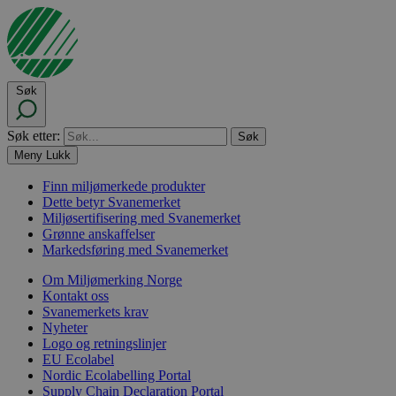
Søk
Søk etter:
Meny
Lukk
Finn miljømerkede produkter
Dette betyr Svanemerket
Miljøsertifisering med Svanemerket
Grønne anskaffelser
Markedsføring med Svanemerket
Om Miljømerking Norge
Kontakt oss
Svanemerkets krav
Nyheter
Logo og retningslinjer
EU Ecolabel
Nordic Ecolabelling Portal
Supply Chain Declaration Portal