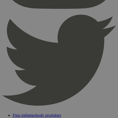
nødvendige informasjonskapsler.
Provider
/
Navn
Utløpsdato
Domene
_hjAbsoluteSessionInProgress
29
Hotjar Ltd
minutter
.svanemerket.no
54
sekunder
_hjFirstSeen
29
Hotjar Ltd
minutter
.svanemerket.no
54
sekunder
pageviewCount
.svanemerket.no
Sesjon
nelapi-product-archive-filters
svanemerket.no
4 dager 4
timer
nelapi-last-visited-category
svanemerket.no
4 dager 4
timer
Finn miljømerkede produkter