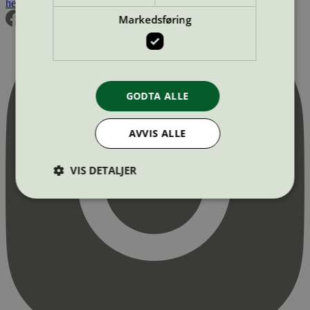
hei@svanemerket.no
Tlf:
24 14 46 00
Org. nr: 971 279 362 MVA
Markedsføring
GODTA ALLE
AVVIS ALLE
VIS DETALJER
Strengt nødvendig
Statistikk
Markedsføring
Strengt nødvendige informasjonskapsler tillater
kjernefunksjoner på nettstedet, som
brukerinnlogging og kontoadministrasjon.
Nettstedet kan ikke brukes riktig uten strengt