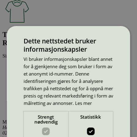
Tomorrow Albert Flare - Wash Vintage
Dette nettstedet bruker
Raw Mid Blue
informasjonskapsler
Sist oppdatert
17 des 2025
Vi bruker informasjonskapsler blant annet
for å gjenkjenne deg som bruker i form av
Type:
Tekstilprodukt (EU Ecolabel)
Lisensnummer:
DK/016/064
et anonymt id-nummer. Denne
Miljømerke:
EU Ecolabel
identifiseringen gjøres for å analysere
Merkevare:
Tomorrow
trafikken på nettstedet og for å oppnå mer
Merkevare nettside:
https://tomorrow-denim.com/
Lisensinnehaver:
Committee XXIV ApS
presis og relevant markedsføring i form av
Lisensinnehaver nettside:
http://www.pieszak.eu
målretting av annonser.
Les mer
Tilgjengelig i:
Island, Norge, Sverige, Finland, Danmark,
Utenfor Norden
Strengt
Statistikk
nødvendig
Miljømerking Norge
Henrik Ibsens gate 20
0255 Oslo