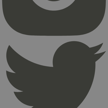
Strengt nødvendige informasjonskapsler tillater
kjernefunksjoner på nettstedet, som
brukerinnlogging og kontoadministrasjon.
Nettstedet kan ikke brukes riktig uten strengt
nødvendige informasjonskapsler.
Provider
/
Navn
Utløpsdato
Domene
_hjAbsoluteSessionInProgress
29
Hotjar Ltd
minutter
.svanemerket.no
54
sekunder
_hjFirstSeen
29
Hotjar Ltd
minutter
.svanemerket.no
54
sekunder
pageviewCount
.svanemerket.no
Sesjon
nelapi-product-archive-filters
svanemerket.no
4 dager 4
timer