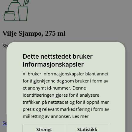
Vilje Sjampo, 275 ml
Sist oppdatert
11 mar 2026
Dette nettstedet bruker
Strekkode (GTIN):
7035620057571
informasjonskapsler
Vis alle GTIN
Vis færre GTIN
Type:
Sjampo
Vi bruker informasjonskapsler blant annet
Lisensnummer:
5090 0080
for å gjenkjenne deg som bruker i form av
Miljømerke:
Svanemerket
et anonymt id-nummer. Denne
Merkevare:
Vilje
identifiseringen gjøres for å analysere
Merkevare nettside:
https://viljeprodukter.no/
trafikken på nettstedet og for å oppnå mer
Lisensinnehaver:
NOPA Nordic A/S
Lisensinnehaver nettside:
http://www.nopanordic.com/
presis og relevant markedsføring i form av
Tilgjengelig i:
Norge
målretting av annonser.
Les mer
Se også
Strengt
Statistikk