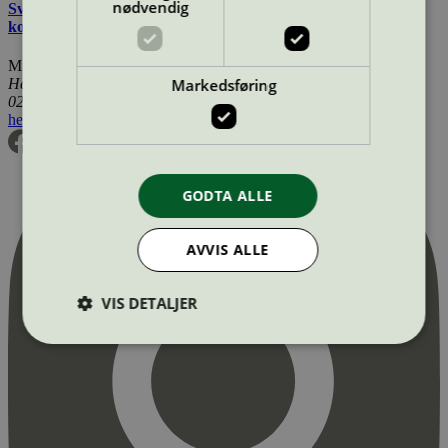
nødvendig
Svanemerkets krav til hudpleie, solkrem, såpe og andre
kosmetiske produkter
Miljømerking Norge
Markedsføring
Henrik Ibsens gate 20
0255 Oslo
hei@svanemerket.no
Tlf:
24 14 46 00
Org. nr: 971 279 362 MVA
GODTA ALLE
AVVIS ALLE
VIS DETALJER
Strengt nødvendig
Statistikk
Markedsføring