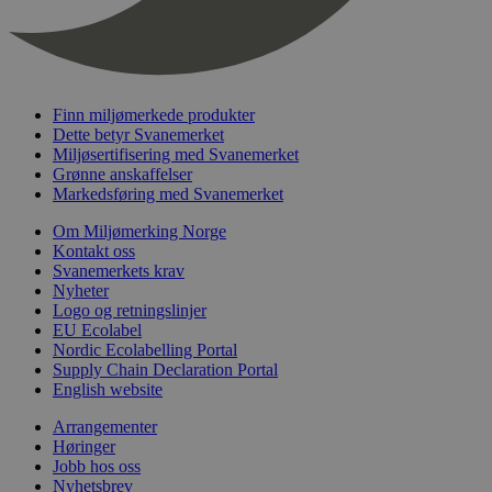
nelapi-last-visited-category
svanemerket.no
4 dager 4
timer
wordpress_test_cookie
Sesjon
Automattic
Inc.
svanemerket.no
Finn miljømerkede produkter
Dette betyr Svanemerket
Miljøsertifisering med Svanemerket
Grønne anskaffelser
_hjIncludedInPageviewSample
2 minutter
Hotjar Ltd
svanemerket.no
Markedsføring med Svanemerket
Om Miljømerking Norge
Kontakt oss
Svanemerkets krav
Nyheter
Logo og retningslinjer
EU Ecolabel
Nordic Ecolabelling Portal
Supply Chain Declaration Portal
English website
Provider
/
Navn
Utløpsdato
Beskrivelse
Domene
Arrangementer
Høringer
_gat_UA-
.svanemerket.no
54
Dette er en 
Provider
/
Navn
Utløpsdato
Beskrivels
33776333-1
sekunder
informasjons
Jobb hos oss
Domene
Google Analyt
Nyhetsbrev