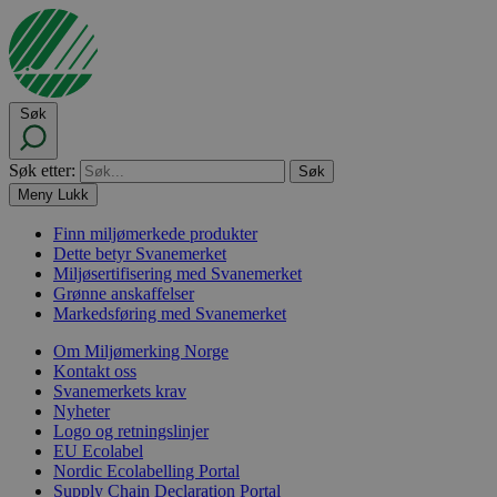
Søk
Søk etter:
Meny
Lukk
Finn miljømerkede produkter
Dette betyr Svanemerket
Miljøsertifisering med Svanemerket
Grønne anskaffelser
Markedsføring med Svanemerket
Om Miljømerking Norge
Kontakt oss
Svanemerkets krav
Nyheter
Logo og retningslinjer
EU Ecolabel
Nordic Ecolabelling Portal
Supply Chain Declaration Portal