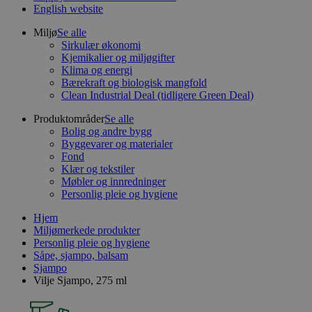
English website
Miljø
Se alle
Sirkulær økonomi
Kjemikalier og miljøgifter
Klima og energi
Bærekraft og biologisk mangfold
Clean Industrial Deal (tidligere Green Deal)
Produktområder
Se alle
Bolig og andre bygg
Byggevarer og materialer
Fond
Klær og tekstiler
Møbler og innredninger
Personlig pleie og hygiene
Hjem
Miljømerkede produkter
Personlig pleie og hygiene
Såpe, sjampo, balsam
Sjampo
Vilje Sjampo, 275 ml