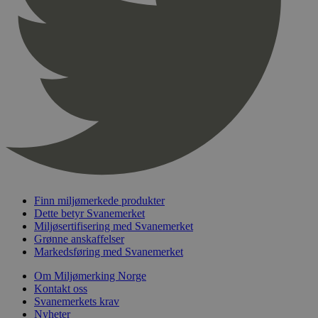
Finn miljømerkede produkter
Dette betyr Svanemerket
Miljøsertifisering med Svanemerket
Grønne anskaffelser
Markedsføring med Svanemerket
Om Miljømerking Norge
Kontakt oss
Svanemerkets krav
Nyheter