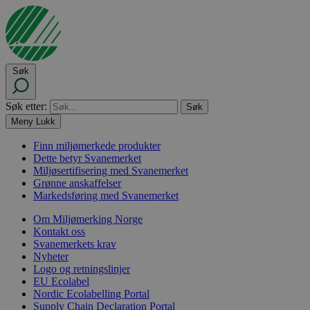
Søk
Søk etter:
Meny
Lukk
Finn miljømerkede produkter
Dette betyr Svanemerket
Miljøsertifisering med Svanemerket
Grønne anskaffelser
Markedsføring med Svanemerket
Om Miljømerking Norge
Kontakt oss
Svanemerkets krav
Nyheter
Logo og retningslinjer
EU Ecolabel
Nordic Ecolabelling Portal
Supply Chain Declaration Portal