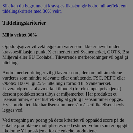
Slik kan du begrunne at kravspesifikasjon gir bedre miljøeffekt enn
tildelingskriterie med 30% vekt.
Tildelingskriterier
Miljø vektet 30%
Oppdragsgiver vil vektlegge om varer som ikke er nevnt under
kravspesifikasjon punkt X er merket med Svanemerket, GOTS, Bra
Miljøval eller EU Ecolabel. Tilsvarende merkeordninger vil også gi
uttelling.
Andre merkeordninger vil gi lavere score, dersom miljømerkene
vurderes som mindre relevante eller omfattende. FSC, PEFC eller
Økotex 100 vil gi 25 % uttelling i forhold til Svanemerket.
Leverandøren skal avmerke i tilbudet (for eksempel prisskjema)
dersom produktet som tilbys er miljømerket. Har produktet et
lisensnummer, er det tilstrekkelig at gyldig lisensnummer oppgis.
Hvis produktet ikke har lisensnummer så må sertifikat/lisensbevis
legges ved.
Ved utregning av poeng på dette kriteriet vil oppnådd score på de
enkelte produktene multipliseres med estimert volum som er oppgitt
i kolonne Y i prisskjema for de enkelte produktene.