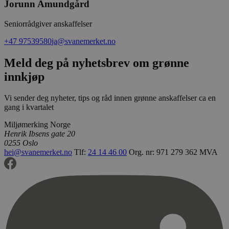
Jorunn Amundgård
nettstedsana
_gid
1 dag
Denne
Google LLC
Seniorrådgiver anskaffelser
informasjons
.svanemerket.no
av Google An
+47 97539580
ja@svanemerket.no
lagrer og op
verdi for hve
og brukes til
Meld deg på nyhetsbrev om grønne
sidevisninger
innkjøp
_ga_PHYYHD0E0G
.svanemerket.no
2 år
Vi sender deg nyheter, tips og råd innen grønne anskaffelser ca en
gang i kvartalet
Miljømerking Norge
Henrik Ibsens gate 20
0255 Oslo
hei@svanemerket.no
Tlf:
24 14 46 00
Org. nr: 971 279 362 MVA