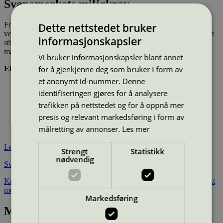
Svanemerkets miljøkrav
For hygieneprodukter oppnås mindre belastning på miljø og helse
Dette nettstedet bruker
ved at miljø- og helseskadelige kjemikalier forbys samtidig som det
informasjonskapsler
stilles strenge krav til produksjonsprosessen av de inngående
materialene.
Vi bruker informasjonskapsler blant annet
for å gjenkjenne deg som bruker i form av
Et svanemerket hygieneprodukt:
et anonymt id-nummer. Denne
Oppfyller strenge
miljøkrav til materialene
i produktet og
identifiseringen gjøres for å analysere
produksjonsprosess
Fremmer
god helse gjennom tøffe kjemikaliekrav
på
trafikken på nettstedet og for å oppnå mer
inngående materialer og sluttprodukt
presis og relevant markedsføring i form av
Fremmer
fornybart og gjenvunnet materiale
i produkt og
målretting av annonser.
Les mer
emballasje
Les også
Strengt
Statistikk
nødvendig
Svanemerkets miljøkrav til hygieneprodukter
Kravene som må dokumenteres oppfylt for å miljømerke et produkt
med Svanemerket
Markedsføring
Miljømerkede produkter