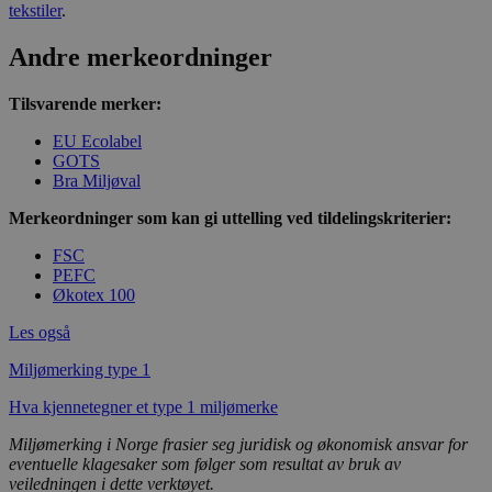
_hjAbsoluteSessionInProgress
29
Hotjar Ltd
tekstiler
.
minutter
.svanemerket.no
54
Andre merkeordninger
sekunder
Tilsvarende merker:
EU Ecolabel
_hjFirstSeen
29
Hotjar Ltd
GOTS
minutter
.svanemerket.no
54
Bra Miljøval
sekunder
Merkeordninger som kan gi uttelling ved tildelingskriterier:
FSC
PEFC
pageviewCount
.svanemerket.no
Sesjon
Økotex 100
nelapi-product-archive-filters
svanemerket.no
4 dager 4
Les også
timer
nelapi-last-visited-category
svanemerket.no
4 dager 4
Miljømerking type 1
timer
Hva kjennetegner et type 1 miljømerke
wordpress_test_cookie
Sesjon
Automattic
Inc.
Miljømerking i Norge frasier seg juridisk og økonomisk ansvar for
svanemerket.no
eventuelle klagesaker som følger som resultat av bruk av
veiledningen i dette verktøyet.