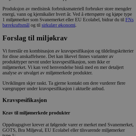
Produksjon av medisinsk forbruksmateriell forbruker store mengder
energi, vann og kjemikalier hvert år. Ved å etterspørre og kjøpe type
1 miljømerker som Svanemerket eller EU Ecolabel, bidrar du til
FNs
bærekraftsmål
og til
sirkulær økonomi
.
Forslag til miljøkrav
Vi foreslår en kombinasjon av kravspesifikasjon og tildelingskriterier
for disse anskaffelsene. Det kan likevel finnes varianter av
produkttyper nevnt under kravspesifikasjon, som ikke er
miljømerket. Vi kan ved henvendelse bistå med en mer detaljert
analyse av utvalget av miljømerkede produkter.
Utviklingen skjer raskt. Ta gjerne kontakt om dere vurderer flere
varegrupper under kravspesifikasjon i aktuelle anbud.
Kravspesifikasjon
Krav til miljømerkede produkter
Oppdragsgiver krever at følgende varer er merket med Svanemerket,
GOTS, Bra Miljøval, EU Ecolabel eller tilsvarende miljømerker
type 1: