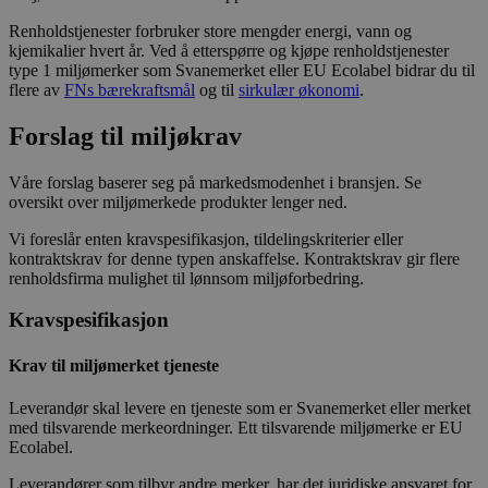
Renholdstjenester forbruker store mengder energi, vann og
kjemikalier hvert år. Ved å etterspørre og kjøpe renholdstjenester
type 1 miljømerker som Svanemerket eller EU Ecolabel bidrar du til
flere av
FNs bærekraftsmål
og til
sirkulær økonomi
.
Forslag til miljøkrav
Våre forslag baserer seg på markedsmodenhet i bransjen. Se
oversikt over miljømerkede produkter lenger ned.
Vi foreslår enten kravspesifikasjon, tildelingskriterier eller
kontraktskrav for denne typen anskaffelse. Kontraktskrav gir flere
renholdsfirma mulighet til lønnsom miljøforbedring.
Kravspesifikasjon
Krav til miljømerket tjeneste
Leverandør skal levere en tjeneste som er Svanemerket eller merket
med tilsvarende merkeordninger. Ett tilsvarende miljømerke er EU
Ecolabel.
Leverandører som tilbyr andre merker, har det juridiske ansvaret for