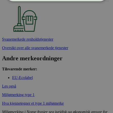
Strengt nødvendig
Statistikk
Markedsføring
Strengt nødvendige informasjonskapsler tillater
kjernefunksjoner på nettstedet, som
brukerinnlogging og kontoadministrasjon.
Svanemerkede renholdstjenester
Nettstedet kan ikke brukes riktig uten strengt
nødvendige informasjonskapsler.
Oversikt over alle svanemerkede tjenester
Provider
/
Navn
Utløpsdato
Domene
Andre merkeordninger
_hjAbsoluteSessionInProgress
29
Hotjar Ltd
minutter
.svanemerket.no
Tilsvarende merker:
54
sekunder
EU-Ecolabel
Les også
Miljømerking type 1
_hjFirstSeen
29
Hotjar Ltd
minutter
.svanemerket.no
54
Hva kjennetegner et type 1 miljømerke
sekunder
Miljømerking i Norge frasier seg juridisk og økonomisk ansvar for