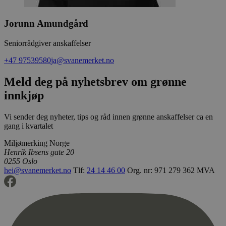
er satt av
_ga
2 år
Dette
Google LLC
å spore vi
informasjon
.svanemerket.no
innebygde
Jorunn Amundgård
er knyttet ti
Universal Ana
iutk
5 måneder
Gjenkjenn
Issuu Inc.
en betydelig
3 uker
brukerens
.issuu.com
Seniorrådgiver anskaffelser
Googles mer
hvilke Iss
analysetjene
dokumente
informasjon
+47 97539580
ja@svanemerket.no
lest.
brukes til å s
brukere ved å
Meld deg på nyhetsbrev om grønne
tilfeldig ge
som en klient
innkjøp
Den er inklud
sideforespørs
nettsted og b
beregne besø
Vi sender deg nyheter, tips og råd innen grønne anskaffelser ca en
kampanjedat
gang i kvartalet
nettstedsana
Miljømerking Norge
_gid
1 dag
Denne
Google LLC
informasjons
.svanemerket.no
Henrik Ibsens gate 20
av Google An
0255 Oslo
lagrer og op
hei@svanemerket.no
Tlf:
24 14 46 00
Org. nr: 971 279 362 MVA
verdi for hve
og brukes til
sidevisninger
_ga_PHYYHD0E0G
.svanemerket.no
2 år