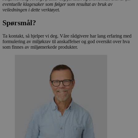
eventuelle klagesaker som følger som resultat av bruk av
veiledningen i dette verktøyet.
pageviewCount
.svanemerket.no
Sesjon
Spørsmål?
nelapi-product-archive-filters
svanemerket.no
4 dager 4
timer
Ta kontakt, så hjelper vi deg. Våre rådgivere har lang erfaring med
nelapi-last-visited-category
svanemerket.no
4 dager 4
formulering av miljøkrav til anskaffelser og god oversikt over hva
timer
som finnes av miljømerkede produkter.
wordpress_test_cookie
Sesjon
Automattic
Inc.
svanemerket.no
_hjIncludedInPageviewSample
2 minutter
Hotjar Ltd
svanemerket.no