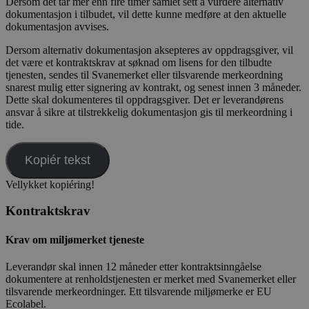
Dersom det tar mer enn fire timer samlet sett å vurdere alternativ
dokumentasjon i tilbudet, vil dette kunne medføre at den aktuelle
dokumentasjon avvises.
Dersom alternativ dokumentasjon aksepteres av oppdragsgiver, vil
det være et kontraktskrav at søknad om lisens for den tilbudte
tjenesten, sendes til Svanemerket eller tilsvarende merkeordning
snarest mulig etter signering av kontrakt, og senest innen 3 måneder.
Dette skal dokumenteres til oppdragsgiver. Det er leverandørens
ansvar å sikre at tilstrekkelig dokumentasjon gis til merkeordning i
tide.
Kopiér tekst
Vellykket kopiéring!
Kontraktskrav
Krav om miljømerket tjeneste
Leverandør skal innen 12 måneder etter kontraktsinngåelse
dokumentere at renholdstjenesten er merket med Svanemerket eller
tilsvarende merkeordninger. Ett tilsvarende miljømerke er EU
Ecolabel.