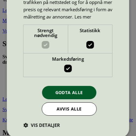
trafikken på nettstedet og for å oppnå mer
presis og relevant markedsføring i form av
Les også
målretting av annonser.
Les mer
Merkeordninger i offentlige innkjøp
Strengt
Statistikk
Veileder til bruk av merkeordninger i anskaffelser
nødvendig
Svanemerkets miljøkrav
Svanemerkets miljøkrav til renholdstjenester omfatter hele
Markedsføring
driften av et rengjøringsbyrå, blant annet:
Miljø- og helsekrav til kjemikalier som benyttes
Reduksjon i mengden kjemikalier som benyttes
Krav til effektiv transport
Krav vedrørende avfallsmengder og avfallshåndtering
GODTA ALLE
Les også
AVVIS ALLE
Svanemerkets miljøkrav til renholdstjenester
Kravene som må dokumenteres oppfylt for å svanemerke en tjeneste
VIS DETALJER
Miljømerkede renholdstjenester