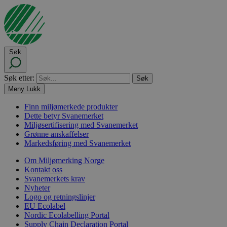
Søk
Søk etter:
Meny
Lukk
Finn miljømerkede produkter
Dette betyr Svanemerket
Miljøsertifisering med Svanemerket
Grønne anskaffelser
Markedsføring med Svanemerket
Om Miljømerking Norge
Kontakt oss
Svanemerkets krav
Nyheter
Logo og retningslinjer
EU Ecolabel
Nordic Ecolabelling Portal
Supply Chain Declaration Portal