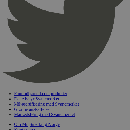
Finn miljømerkede produkter
Dette betyr Svanemerket
Miljøsertifisering med Svanemerket
Grønne anskaffelser
Markedsføring med Svanemerket
Om Miljømerking Norge
Kontakt oss