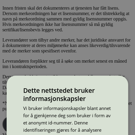
Innen fristen skal det dokumenteres at tjenesten har fått lisens.
Dersom merkeordningen har et lisensnummer, er det tilstrekkelig at
navn på merkeordning sammen med gyldig lisensnummer oppgis.
Hvis merkeordningen ikke har lisensnummer så må gyldig
sertifikat/lisensbevis legges ved.
Leverandører som tilbyr andre merker, har det juridiske ansvaret for
å dokumentere at deres miljømerke kan anses likeverdig/tilsvarende
med de merker som spesifisert ovenfor.
Leverandøren forplikter seg til å søke om merket senest en måned
inn i kontraktsperioden.
Dersom renholdstjenesten ikke er merket med Svanemerket eller
tilsvarende merkeordning innen 12 måneder, vil det gis dagbøter.
Dagbot utgjør 1 % av årlig kontraktsverdien, og påløper pr.
Dette nettstedet bruker
kalenderdag inntil kravet er oppfylt. *
informasjonskapsler
*NB! Tekst om dagbot kan slettes dersom dette er ivaretatt i et annet
Vi bruker informasjonskapsler blant annet
punkt i kontrakten.
for å gjenkjenne deg som bruker i form av
et anonymt id-nummer. Denne
Kopiér tekst
identifiseringen gjøres for å analysere
Vellykket kopiéring!